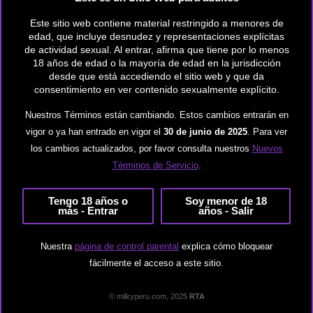
Dick
Este sitio web contiene material restringido a menores de
milk
edad, que incluye desnudez y representaciones explícitas
for
de actividad sexual. Al entrar, afirma que tiene por lo menos
18 años de edad o la mayoría de edad en la jurisdicción
the
desde que está accediendo el sitio web y que da
infertile
consentimiento en ver contenido sexualmente explícito.
wife
Nuestros Términos están cambiando. Estos cambios entrarán en
–
vigor o ya han entrado en vigor el
30 de junio de 2025
. Para ver
Nicki
los cambios actualizados, por favor consulta nuestros
Nuevos
Power
Términos de Servicio
.
Dick milk for the infertile wife – Nicki
Tengo 18 años o
Soy menor de 18
Power
más - Entrar
años - Salir
VIDEOS
/
administración
Nuestra
página de control parental
explica cómo bloquear
fácilmente el acceso a este sitio.
Nicki Power lies nervously on the examination table,
anxiously awaiting her fertility test results. When the
doctor enters and informs her she can never conceive, her
© milkyperu.com, 2025
RTA