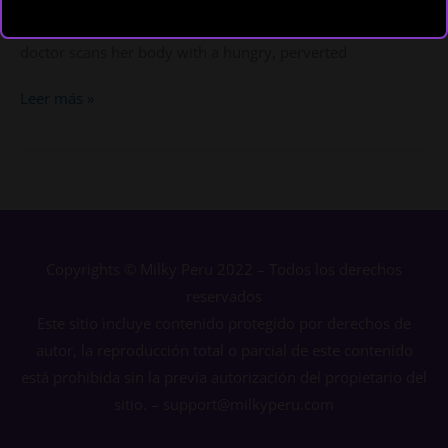
face fills with deep sadness, terrified that her husband will
demand a divorce for being unable to get pregnant. Yet the
doctor scans her body with a hungry, perverted
Leer más »
Copyrights © Milky Peru 2022 – Todos los derechos
reservados
Este sitio incluye contenido protegido por derechos de
autor, la reproducción total o parcial de este contenido
está prohibida sin la previa autorización del propietario del
sitio. – support@milkyperu.com